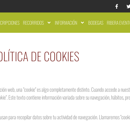
SCRIPCIONES
RECORRIDOS
INFORMACIÓN
BODEGAS
RIBERA EVENT
OLÍTICA DE COOKIES
vegación web, una "cookie" es algo completamente distinto. Cuando accede a nues
ie". Este texto contiene información variada sobre su navegación, hábitos, pr
usan para recopilar datos sobre tu actividad de navegación. Llamaremos "cooki