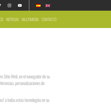
OS
NOTICIAS
MULTIMEDIA
CONTACTO
tro Sitio Web, en el navegador de su
eferencias, personalizaciones de
es" a todas estas tecnologías en su